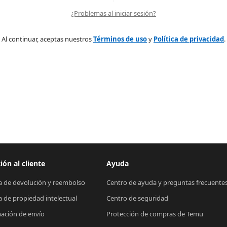
¿Problemas al iniciar sesión?
Al continuar, aceptas nuestros
Términos de uso
y
Política de privacidad
.
ión al cliente
Ayuda
ca de devolución y reembolso
Centro de ayuda y preguntas frecuente
ca de propiedad intelectual
Centro de seguridad
ación de envío
Protección de compras de Temu