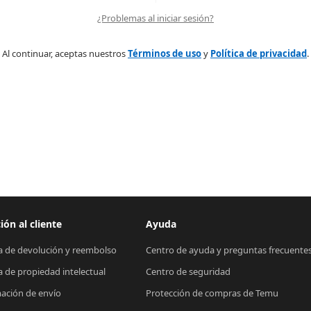
¿Problemas al iniciar sesión?
Al continuar, aceptas nuestros
Términos de uso
y
Política de privacidad
.
ión al cliente
Ayuda
ca de devolución y reembolso
Centro de ayuda y preguntas frecuente
ca de propiedad intelectual
Centro de seguridad
ación de envío
Protección de compras de Temu