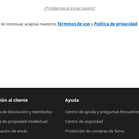
¿Problemas al iniciar sesión?
Al continuar, aceptas nuestros
Términos de uso
y
Política de privacidad
.
ión al cliente
Ayuda
ca de devolución y reembolso
Centro de ayuda y preguntas frecuente
ca de propiedad intelectual
Centro de seguridad
ación de envío
Protección de compras de Temu