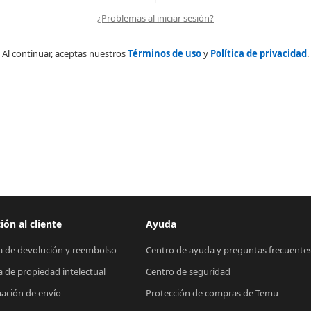
¿Problemas al iniciar sesión?
Al continuar, aceptas nuestros
Términos de uso
y
Política de privacidad
.
ión al cliente
Ayuda
ca de devolución y reembolso
Centro de ayuda y preguntas frecuente
ca de propiedad intelectual
Centro de seguridad
ación de envío
Protección de compras de Temu