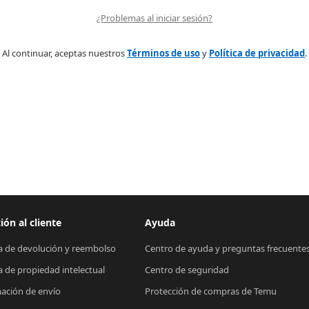
¿Problemas al iniciar sesión?
Al continuar, aceptas nuestros
Términos de uso
y
Política de privacidad
.
ión al cliente
Ayuda
ca de devolución y reembolso
Centro de ayuda y preguntas frecuente
ca de propiedad intelectual
Centro de seguridad
ación de envío
Protección de compras de Temu