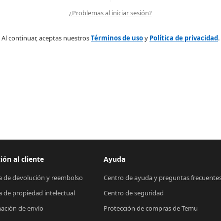
¿Problemas al iniciar sesión?
Al continuar, aceptas nuestros
Términos de uso
y
Política de privacidad
.
ión al cliente
Ayuda
ca de devolución y reembolso
Centro de ayuda y preguntas frecuente
ca de propiedad intelectual
Centro de seguridad
ación de envío
Protección de compras de Temu