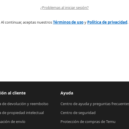
¿Problemas al iniciar sesión?
Al continuar, aceptas nuestros
Términos de uso
y
Política de privacidad
.
ión al cliente
Ayuda
ca de devolución y reembolso
Centro de ayuda y preguntas frecuente
ca de propiedad intelectual
Centro de seguridad
ación de envío
Protección de compras de Temu