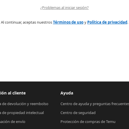
¿Problemas al iniciar sesión?
Al continuar, aceptas nuestros
Términos de uso
y
Política de privacidad
.
ión al cliente
Ayuda
ca de devolución y reembolso
Centro de ayuda y preguntas frecuente
ca de propiedad intelectual
Centro de seguridad
ación de envío
Protección de compras de Temu