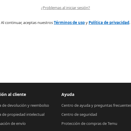
¿Problemas al iniciar sesión?
Al continuar, aceptas nuestros
Términos de uso
y
Política de privacidad
.
ión al cliente
Ayuda
ca de devolución y reembolso
Centro de ayuda y preguntas frecuente
ca de propiedad intelectual
Centro de seguridad
ación de envío
Protección de compras de Temu