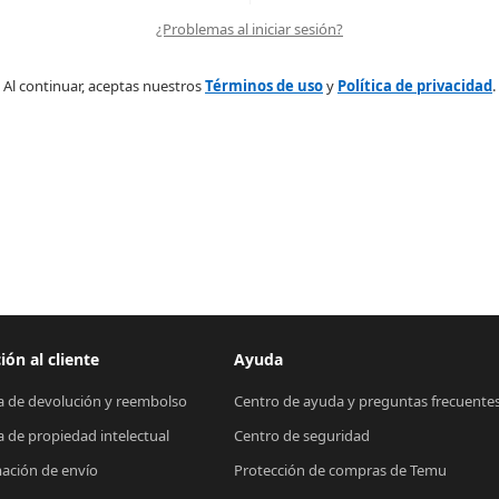
¿Problemas al iniciar sesión?
Al continuar, aceptas nuestros
Términos de uso
y
Política de privacidad
.
ión al cliente
Ayuda
ca de devolución y reembolso
Centro de ayuda y preguntas frecuente
ca de propiedad intelectual
Centro de seguridad
ación de envío
Protección de compras de Temu