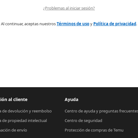
¿Problemas al iniciar sesión?
Al continuar, aceptas nuestros
Términos de uso
y
Política de privacidad
.
ión al cliente
Ayuda
ca de devolución y reembolso
Centro de ayuda y preguntas frecuente
ca de propiedad intelectual
Centro de seguridad
ación de envío
Protección de compras de Temu