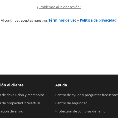
¿Problemas al iniciar sesión?
Al continuar, aceptas nuestros
Términos de uso
y
Política de privacidad
.
ión al cliente
Ayuda
ca de devolución y reembolso
Centro de ayuda y preguntas frecuente
ca de propiedad intelectual
Centro de seguridad
ación de envío
Protección de compras de Temu