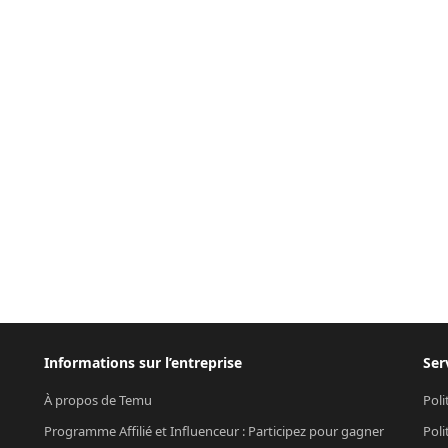
Informations sur l’entreprise
Ser
À propos de Temu
Poli
Programme Affilié et Influenceur : Participez pour gagner
Poli