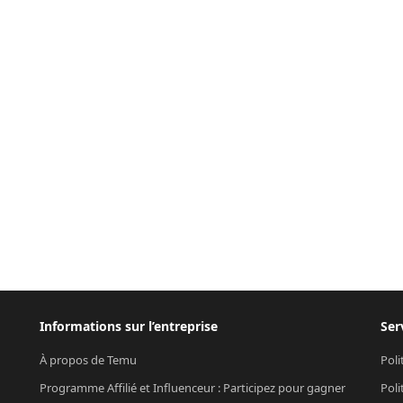
Informations sur l’entreprise
Ser
À propos de Temu
Poli
Programme Affilié et Influenceur : Participez pour gagner
Poli