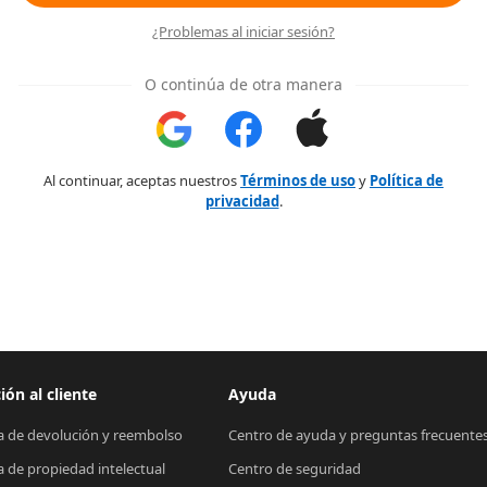
¿Problemas al iniciar sesión?
O continúa de otra manera
Al continuar, aceptas nuestros
Términos de uso
y
Política de
privacidad
.
ión al cliente
Ayuda
ca de devolución y reembolso
Centro de ayuda y preguntas frecuente
ca de propiedad intelectual
Centro de seguridad