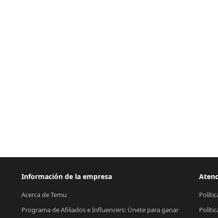
Información de la empresa
Atenc
Acerca de Temu
Políti
Programa de Afiliados e Influencers: Únete para ganar
Políti