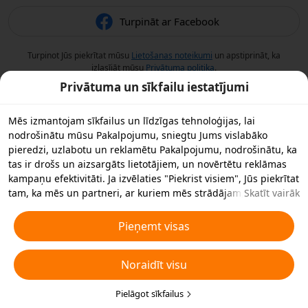
Turpināt ar Facebook
Turpinot Jūs piekrītat mūsu
Lietošanas noteikumi
un apstiprināt, ka
izlasījāt mūsu
Privātuma politika
.
Privātuma un sīkfailu iestatījumi
Mēs izmantojam sīkfailus un līdzīgas tehnoloģijas, lai
nodrošinātu mūsu Pakalpojumu, sniegtu Jums vislabāko
pieredzi, uzlabotu un reklamētu Pakalpojumu, nodrošinātu, ka
tas ir drošs un aizsargāts lietotājiem, un novērtētu reklāmas
kampaņu efektivitāti. Ja izvēlaties "Piekrist visiem", Jūs piekrītat
tam, ka mēs un partneri, ar kuriem mēs strādājam,
Skatīt vairāk
saglabājam sīkfailus un līdzīgas tehnoloģijas Jūsu ierīcē
reklāmas nolūkos. Jūs varat arī noraidīt visus nebūtiskos
Pieņemt visas
sīkfailus vai izvēlēties, kāda veida sīkfailus vēlaties pieņemt vai
atspējot, noklikšķinot uz "Pielāgot sīkfailus" zemāk vai jebkurā
Noraidīt visu
laikā privātuma iestatījumos. Sīkākai informācijai skatiet mūsu
Sīkfailu un līdzīgu tehnoloģiju politiku
.
Pielāgot sīkfailus