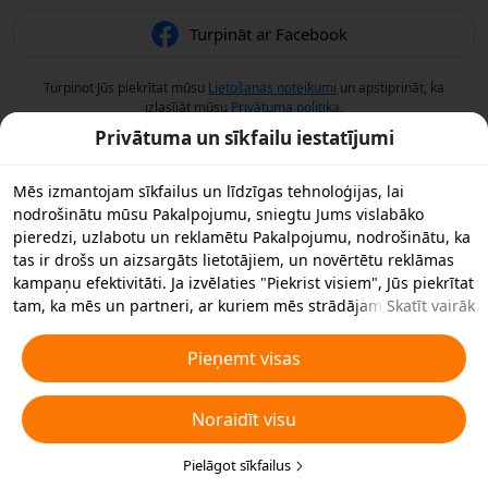
Turpināt ar Facebook
Turpinot Jūs piekrītat mūsu
Lietošanas noteikumi
un apstiprināt, ka
izlasījāt mūsu
Privātuma politika
.
Privātuma un sīkfailu iestatījumi
Mēs izmantojam sīkfailus un līdzīgas tehnoloģijas, lai
nodrošinātu mūsu Pakalpojumu, sniegtu Jums vislabāko
pieredzi, uzlabotu un reklamētu Pakalpojumu, nodrošinātu, ka
tas ir drošs un aizsargāts lietotājiem, un novērtētu reklāmas
kampaņu efektivitāti. Ja izvēlaties "Piekrist visiem", Jūs piekrītat
tam, ka mēs un partneri, ar kuriem mēs strādājam,
Skatīt vairāk
saglabājam sīkfailus un līdzīgas tehnoloģijas Jūsu ierīcē
reklāmas nolūkos. Jūs varat arī noraidīt visus nebūtiskos
Pieņemt visas
sīkfailus vai izvēlēties, kāda veida sīkfailus vēlaties pieņemt vai
atspējot, noklikšķinot uz "Pielāgot sīkfailus" zemāk vai jebkurā
Noraidīt visu
laikā privātuma iestatījumos. Sīkākai informācijai skatiet mūsu
Sīkfailu un līdzīgu tehnoloģiju politiku
.
Pielāgot sīkfailus