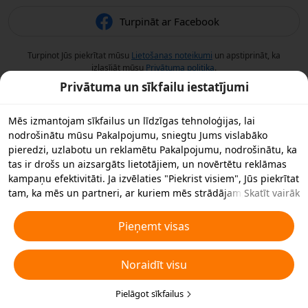
Turpināt ar Facebook
Turpinot Jūs piekrītat mūsu
Lietošanas noteikumi
un apstiprināt, ka
izlasījāt mūsu
Privātuma politika
.
Privātuma un sīkfailu iestatījumi
Mēs izmantojam sīkfailus un līdzīgas tehnoloģijas, lai
nodrošinātu mūsu Pakalpojumu, sniegtu Jums vislabāko
pieredzi, uzlabotu un reklamētu Pakalpojumu, nodrošinātu, ka
tas ir drošs un aizsargāts lietotājiem, un novērtētu reklāmas
kampaņu efektivitāti. Ja izvēlaties "Piekrist visiem", Jūs piekrītat
tam, ka mēs un partneri, ar kuriem mēs strādājam,
Skatīt vairāk
saglabājam sīkfailus un līdzīgas tehnoloģijas Jūsu ierīcē
reklāmas nolūkos. Jūs varat arī noraidīt visus nebūtiskos
Pieņemt visas
sīkfailus vai izvēlēties, kāda veida sīkfailus vēlaties pieņemt vai
atspējot, noklikšķinot uz "Pielāgot sīkfailus" zemāk vai jebkurā
Noraidīt visu
laikā privātuma iestatījumos. Sīkākai informācijai skatiet mūsu
Sīkfailu un līdzīgu tehnoloģiju politiku
.
Pielāgot sīkfailus