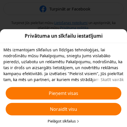
Turpināt ar Facebook
Turpinot Jūs piekrītat mūsu
Lietošanas noteikumi
un apstiprināt, ka
izlasījāt mūsu
Privātuma politika
.
Privātuma un sīkfailu iestatījumi
Mēs izmantojam sīkfailus un līdzīgas tehnoloģijas, lai
nodrošinātu mūsu Pakalpojumu, sniegtu Jums vislabāko
pieredzi, uzlabotu un reklamētu Pakalpojumu, nodrošinātu, ka
tas ir drošs un aizsargāts lietotājiem, un novērtētu reklāmas
kampaņu efektivitāti. Ja izvēlaties "Piekrist visiem", Jūs piekrītat
tam, ka mēs un partneri, ar kuriem mēs strādājam,
Skatīt vairāk
saglabājam sīkfailus un līdzīgas tehnoloģijas Jūsu ierīcē
reklāmas nolūkos. Jūs varat arī noraidīt visus nebūtiskos
Pieņemt visas
sīkfailus vai izvēlēties, kāda veida sīkfailus vēlaties pieņemt vai
atspējot, noklikšķinot uz "Pielāgot sīkfailus" zemāk vai jebkurā
Noraidīt visu
laikā privātuma iestatījumos. Sīkākai informācijai skatiet mūsu
Sīkfailu un līdzīgu tehnoloģiju politiku
.
Pielāgot sīkfailus