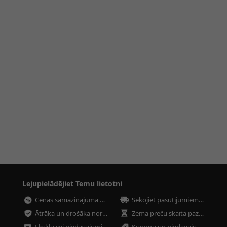
Lejupielādējiet Temu lietotni
Cenas samazinājuma paziņojumi
Sekojiet pasūtījumiem jebkurā laikā
Ātrāka un drošāka norēķināšanās
Zema preču skaita paziņojumi