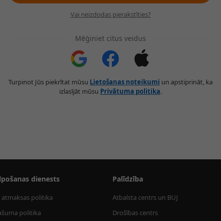
Vai neizdodas pierakstīties?
Mēģiniet citus veidus
Turpinot Jūs piekrītat mūsu
Lietošanas noteikumi
un apstiprināt, ka
izlasījāt mūsu
Privātuma politika
.
lpošanas dienests
Palīdzība
 atmaksas politika
Atbalsta centrs un BUJ
ašuma politika
Drošības centrs