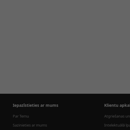
Iepazīstieties ar mums
Klientu apka
Par Temu
Atgriešanas un
Sazinieties ar mums
Intelektuālā īp