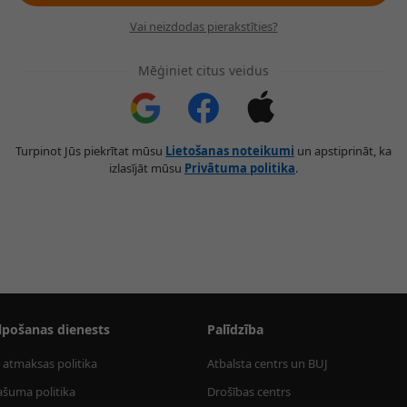
Vai neizdodas pierakstīties?
Mēģiniet citus veidus
Turpinot Jūs piekrītat mūsu
Lietošanas noteikumi
un apstiprināt, ka
izlasījāt mūsu
Privātuma politika
.
lpošanas dienests
Palīdzība
 atmaksas politika
Atbalsta centrs un BUJ
ašuma politika
Drošības centrs