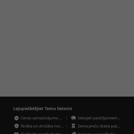
Lejupielādējiet Temu lietotni
Cenas samazinājuma paziņojumi
Sekojiet pasūtījumiem jebkurā laikā
Ātrāka un drošāka norēķināšanās
Zema preču skaita paziņojumi