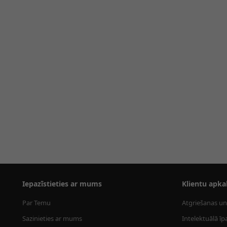
Iepazīstieties ar mums
Klientu apka
Par Temu
Atgriešanas un
Sazinieties ar mums
Intelektuālā īp