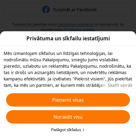
Turpināt ar Facebook
Turpinot Jūs piekrītat mūsu
Lietošanas noteikumi
un apstiprināt, ka
izlasījāt mūsu
Privātuma politika
.
Privātuma un sīkfailu iestatījumi
Mēs izmantojam sīkfailus un līdzīgas tehnoloģijas, lai
nodrošinātu mūsu Pakalpojumu, sniegtu Jums vislabāko
pieredzi, uzlabotu un reklamētu Pakalpojumu, nodrošinātu, ka
tas ir drošs un aizsargāts lietotājiem, un novērtētu reklāmas
kampaņu efektivitāti. Ja izvēlaties "Piekrist visiem", Jūs piekrītat
tam, ka mēs un partneri, ar kuriem mēs strādājam,
Skatīt vairāk
saglabājam sīkfailus un līdzīgas tehnoloģijas Jūsu ierīcē
reklāmas nolūkos. Jūs varat arī noraidīt visus nebūtiskos
Pieņemt visas
sīkfailus vai izvēlēties, kāda veida sīkfailus vēlaties pieņemt vai
atspējot, noklikšķinot uz "Pielāgot sīkfailus" zemāk vai jebkurā
Noraidīt visu
laikā privātuma iestatījumos. Sīkākai informācijai skatiet mūsu
Sīkfailu un līdzīgu tehnoloģiju politiku
.
Pielāgot sīkfailus