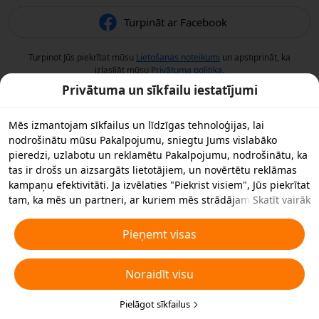
Turpināt ar Facebook
Turpinot Jūs piekrītat mūsu
Lietošanas noteikumi
un apstiprināt, ka
izlasījāt mūsu
Privātuma politika
.
Privātuma un sīkfailu iestatījumi
Mēs izmantojam sīkfailus un līdzīgas tehnoloģijas, lai
nodrošinātu mūsu Pakalpojumu, sniegtu Jums vislabāko
pieredzi, uzlabotu un reklamētu Pakalpojumu, nodrošinātu, ka
tas ir drošs un aizsargāts lietotājiem, un novērtētu reklāmas
kampaņu efektivitāti. Ja izvēlaties "Piekrist visiem", Jūs piekrītat
tam, ka mēs un partneri, ar kuriem mēs strādājam,
Skatīt vairāk
saglabājam sīkfailus un līdzīgas tehnoloģijas Jūsu ierīcē
reklāmas nolūkos. Jūs varat arī noraidīt visus nebūtiskos
Pieņemt visas
sīkfailus vai izvēlēties, kāda veida sīkfailus vēlaties pieņemt vai
atspējot, noklikšķinot uz "Pielāgot sīkfailus" zemāk vai jebkurā
Noraidīt visu
laikā privātuma iestatījumos. Sīkākai informācijai skatiet mūsu
Sīkfailu un līdzīgu tehnoloģiju politiku
.
Pielāgot sīkfailus