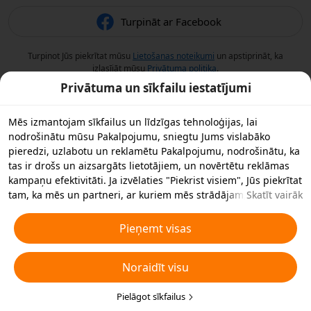
Turpināt ar Facebook
Turpinot Jūs piekrītat mūsu
Lietošanas noteikumi
un apstiprināt, ka
izlasījāt mūsu
Privātuma politika
.
Privātuma un sīkfailu iestatījumi
Mēs izmantojam sīkfailus un līdzīgas tehnoloģijas, lai
nodrošinātu mūsu Pakalpojumu, sniegtu Jums vislabāko
pieredzi, uzlabotu un reklamētu Pakalpojumu, nodrošinātu, ka
tas ir drošs un aizsargāts lietotājiem, un novērtētu reklāmas
kampaņu efektivitāti. Ja izvēlaties "Piekrist visiem", Jūs piekrītat
tam, ka mēs un partneri, ar kuriem mēs strādājam,
Skatīt vairāk
saglabājam sīkfailus un līdzīgas tehnoloģijas Jūsu ierīcē
reklāmas nolūkos. Jūs varat arī noraidīt visus nebūtiskos
Pieņemt visas
sīkfailus vai izvēlēties, kāda veida sīkfailus vēlaties pieņemt vai
atspējot, noklikšķinot uz "Pielāgot sīkfailus" zemāk vai jebkurā
Noraidīt visu
laikā privātuma iestatījumos. Sīkākai informācijai skatiet mūsu
Sīkfailu un līdzīgu tehnoloģiju politiku
.
Pielāgot sīkfailus