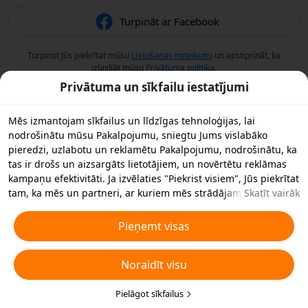
Turpināt ar Facebook
Turpinot Jūs piekrītat mūsu
Lietošanas noteikumi
un apstiprināt, ka
izlasījāt mūsu
Privātuma politika
.
Privātuma un sīkfailu iestatījumi
Mēs izmantojam sīkfailus un līdzīgas tehnoloģijas, lai
nodrošinātu mūsu Pakalpojumu, sniegtu Jums vislabāko
pieredzi, uzlabotu un reklamētu Pakalpojumu, nodrošinātu, ka
tas ir drošs un aizsargāts lietotājiem, un novērtētu reklāmas
kampaņu efektivitāti. Ja izvēlaties "Piekrist visiem", Jūs piekrītat
tam, ka mēs un partneri, ar kuriem mēs strādājam,
Skatīt vairāk
saglabājam sīkfailus un līdzīgas tehnoloģijas Jūsu ierīcē
reklāmas nolūkos. Jūs varat arī noraidīt visus nebūtiskos
Pieņemt visas
sīkfailus vai izvēlēties, kāda veida sīkfailus vēlaties pieņemt vai
atspējot, noklikšķinot uz "Pielāgot sīkfailus" zemāk vai jebkurā
Noraidīt visu
laikā privātuma iestatījumos. Sīkākai informācijai skatiet mūsu
Sīkfailu un līdzīgu tehnoloģiju politiku
.
Pielāgot sīkfailus