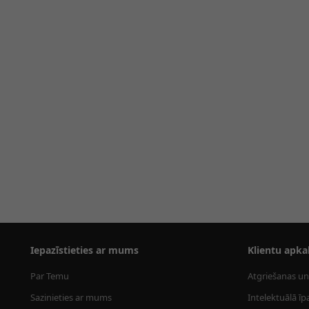
Iepazīstieties ar mums
Klientu apka
Par Temu
Atgriešanas un
Sazinieties ar mums
Intelektuālā īp