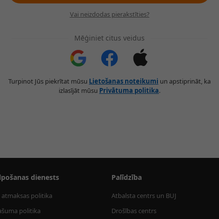
Vai neizdodas pierakstīties?
Mēģiniet citus veidus
Turpinot Jūs piekrītat mūsu
Lietošanas noteikumi
un apstiprināt, ka
izlasījāt mūsu
Privātuma politika
.
lpošanas dienests
Palīdzība
 atmaksas politika
Atbalsta centrs un BUJ
ašuma politika
Drošības centrs