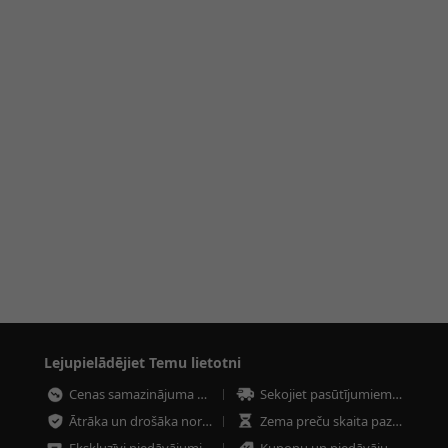
Lejupielādējiet Temu lietotni
Cenas samazinājuma paziņojumi
Sekojiet pasūtījumiem jebkurā laikā
Ātrāka un drošāka norēķināšanās
Zema preču skaita paziņojumi