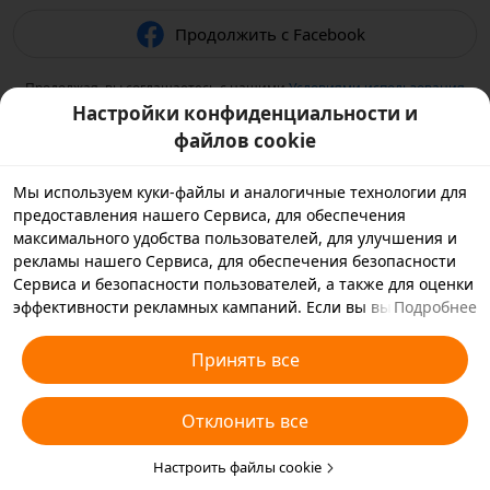
Продолжить с Facebook
Продолжая, вы соглашаетесь с нашими
Условиями использования
и подтверждаете, что прочитали нашу
Политику
Настройки конфиденциальности и
конфиденциальности
.
файлов cookie
Мы используем куки-файлы и аналогичные технологии для
предоставления нашего Сервиса, для обеспечения
максимального удобства пользователей, для улучшения и
рекламы нашего Сервиса, для обеспечения безопасности
Сервиса и безопасности пользователей, а также для оценки
эффективности рекламных кампаний. Если вы выбираете
Подробнее
«Принять все», вы соглашаетесь с тем, что мы и партнеры,
с которыми мы работаем, будем хранить куки-файлы и
Принять все
использовать аналогичные технологии на вашем
устройстве в рекламных целях. Вы также можете выбрать
Отклонить все
«Отклонить все», чтобы отклонить все необязательные
куки-файлы, или выбрать, какие типы куки-файлов
необходимо принять или отклонить. Для этого нажмите
Настроить файлы cookie