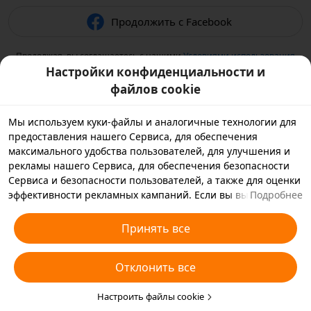
Продолжить с Facebook
Продолжая, вы соглашаетесь с нашими
Условиями использования
и подтверждаете, что прочитали нашу
Политику
Настройки конфиденциальности и
конфиденциальности
.
файлов cookie
Мы используем куки-файлы и аналогичные технологии для
предоставления нашего Сервиса, для обеспечения
максимального удобства пользователей, для улучшения и
рекламы нашего Сервиса, для обеспечения безопасности
Сервиса и безопасности пользователей, а также для оценки
эффективности рекламных кампаний. Если вы выбираете
Подробнее
«Принять все», вы соглашаетесь с тем, что мы и партнеры,
с которыми мы работаем, будем хранить куки-файлы и
Принять все
использовать аналогичные технологии на вашем
устройстве в рекламных целях. Вы также можете выбрать
Отклонить все
«Отклонить все», чтобы отклонить все необязательные
куки-файлы, или выбрать, какие типы куки-файлов
необходимо принять или отклонить. Для этого нажмите
Настроить файлы cookie