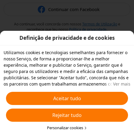
Continuar com Facebook
Ao continuar, você concorda com nossos
Termos de Utilização
e
reconhece que leu nosso
Política de privacidade
.
Definição de privacidade e de cookies
Utilizamos cookies e tecnologias semelhantes para fornecer o
nosso Serviço, de forma a proporcionar-lhe a melhor
experiência, melhorar e publicitar o Serviço, garantir que é
seguro para os utilizadores e medir a eficácia das campanhas
publicitárias. Se selecionar "Aceitar tudo", concorda que nós e
os parceiros com quem trabalhamos armazenemos cookies e
Ver mais
tecnologias semelhantes no seu dispositivo para fins
publicitários. Também pode "Rejeitar todos" os cookies não
Aceitar tudo
essenciais ou escolher os tipos de cookies que pretende
aceitar ou desativar clicando em "Personalizar cookies" abaixo
Rejeitar tudo
ou em qualquer altura nas suas definições de privacidade.
Para obter mais informações, consulte a nossa
Política relativa
a Cookies e Tecnologias Semelhantes
Personalizar cookies
.