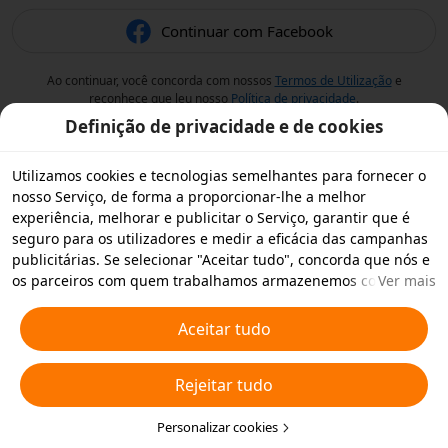
Continuar com Facebook
Ao continuar, você concorda com nossos
Termos de Utilização
e
reconhece que leu nosso
Política de privacidade
.
Definição de privacidade e de cookies
Utilizamos cookies e tecnologias semelhantes para fornecer o
nosso Serviço, de forma a proporcionar-lhe a melhor
experiência, melhorar e publicitar o Serviço, garantir que é
seguro para os utilizadores e medir a eficácia das campanhas
publicitárias. Se selecionar "Aceitar tudo", concorda que nós e
os parceiros com quem trabalhamos armazenemos cookies e
Ver mais
tecnologias semelhantes no seu dispositivo para fins
publicitários. Também pode "Rejeitar todos" os cookies não
Aceitar tudo
essenciais ou escolher os tipos de cookies que pretende
aceitar ou desativar clicando em "Personalizar cookies" abaixo
Rejeitar tudo
ou em qualquer altura nas suas definições de privacidade.
Para obter mais informações, consulte a nossa
Política relativa
a Cookies e Tecnologias Semelhantes
Personalizar cookies
.