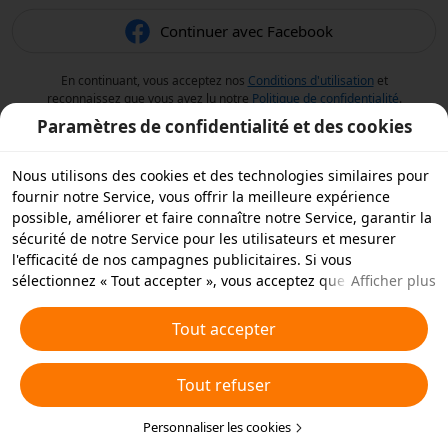
Continuer avec Facebook
En continuant, vous acceptez nos
Conditions d'utilisation
et
reconnaissez que vous avez lu notre
Politique de confidentialité
.
Paramètres de confidentialité et des cookies
Nous utilisons des cookies et des technologies similaires pour
fournir notre Service, vous offrir la meilleure expérience
possible, améliorer et faire connaître notre Service, garantir la
sécurité de notre Service pour les utilisateurs et mesurer
l'efficacité de nos campagnes publicitaires. Si vous
sélectionnez « Tout accepter », vous acceptez que nous et nos
Afficher plus
partenaires stockions des cookies et des technologies
similaires sur votre appareil à des fins publicitaires. Vous
Tout accepter
pouvez aussi « rejeter tous » les cookies non essentiels ou
choisir les types de cookies que vous souhaitez accepter ou
Tout refuser
rejeter à tout moment dans vos paramètres de confidentialité
ou en cliquant sur « Personnaliser les cookies » ci-dessous.
Pour plus de détails, consultez notre
Personnaliser les cookies
Politique relative aux