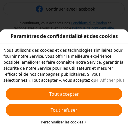
Continuer avec Facebook
En continuant, vous acceptez nos
Conditions d'utilisation
et
reconnaissez que vous avez lu notre
Politique de confidentialité
.
Paramètres de confidentialité et des cookies
Nous utilisons des cookies et des technologies similaires pour
fournir notre Service, vous offrir la meilleure expérience
possible, améliorer et faire connaître notre Service, garantir la
sécurité de notre Service pour les utilisateurs et mesurer
l'efficacité de nos campagnes publicitaires. Si vous
sélectionnez « Tout accepter », vous acceptez que nous et nos
Afficher plus
partenaires stockions des cookies et des technologies
similaires sur votre appareil à des fins publicitaires. Vous
Tout accepter
pouvez aussi « rejeter tous » les cookies non essentiels ou
choisir les types de cookies que vous souhaitez accepter ou
Tout refuser
rejeter à tout moment dans vos paramètres de confidentialité
ou en cliquant sur « Personnaliser les cookies » ci-dessous.
Pour plus de détails, consultez notre
Personnaliser les cookies
Politique relative aux