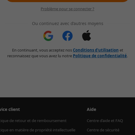
Problème pour se connecter ?
Ou continuez avec d’autres moyens
En continuant, vous acceptez nos
Conditions d'utilisation
et
reconnaissez que vous avez lu notre
Politique de confidentialité
.
vice client
Aide
tique de retour et de remboursement
Centre d’aide et FAQ
tique en matière de propriété intellectuelle
Centre de sécurité