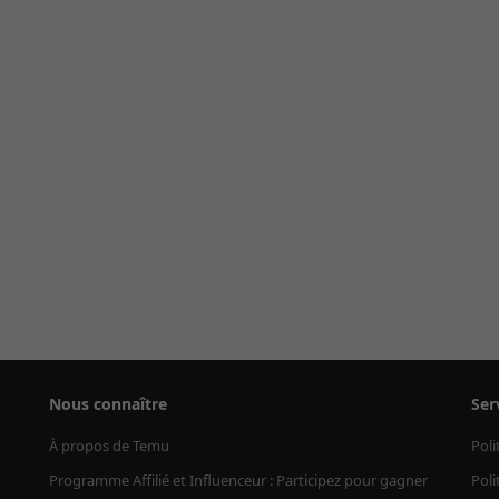
Nous connaître
Ser
À propos de Temu
Poli
Programme Affilié et Influenceur : Participez pour gagner
Poli