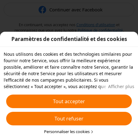
Continuer avec Facebook
En continuant, vous acceptez nos
Conditions d'utilisation
et
reconnaissez que vous avez lu notre
Politique de confidentialité
.
Paramètres de confidentialité et des cookies
Nous utilisons des cookies et des technologies similaires pour
fournir notre Service, vous offrir la meilleure expérience
possible, améliorer et faire connaître notre Service, garantir la
sécurité de notre Service pour les utilisateurs et mesurer
l'efficacité de nos campagnes publicitaires. Si vous
sélectionnez « Tout accepter », vous acceptez que nous et nos
Afficher plus
partenaires stockions des cookies et des technologies
similaires sur votre appareil à des fins publicitaires. Vous
Tout accepter
pouvez aussi « rejeter tous » les cookies non essentiels ou
choisir les types de cookies que vous souhaitez accepter ou
Tout refuser
rejeter à tout moment dans vos paramètres de confidentialité
ou en cliquant sur « Personnaliser les cookies » ci-dessous.
Pour plus de détails, consultez notre
Personnaliser les cookies
Politique relative aux