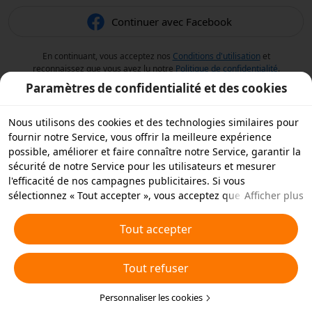
Continuer avec Facebook
En continuant, vous acceptez nos
Conditions d'utilisation
et
reconnaissez que vous avez lu notre
Politique de confidentialité
.
Paramètres de confidentialité et des cookies
Nous utilisons des cookies et des technologies similaires pour
fournir notre Service, vous offrir la meilleure expérience
possible, améliorer et faire connaître notre Service, garantir la
sécurité de notre Service pour les utilisateurs et mesurer
l'efficacité de nos campagnes publicitaires. Si vous
sélectionnez « Tout accepter », vous acceptez que nous et nos
Afficher plus
partenaires stockions des cookies et des technologies
similaires sur votre appareil à des fins publicitaires. Vous
Tout accepter
pouvez aussi « rejeter tous » les cookies non essentiels ou
choisir les types de cookies que vous souhaitez accepter ou
Tout refuser
rejeter à tout moment dans vos paramètres de confidentialité
ou en cliquant sur « Personnaliser les cookies » ci-dessous.
Pour plus de détails, consultez notre
Personnaliser les cookies
Politique relative aux