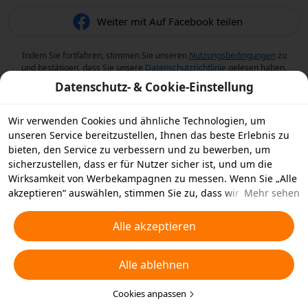
Weiter mit Auf Facebook teilen
Indem Sie fortfahren, stimmen Sie unseren
Nutzungsbedingungen
zu
und bestätigen, dass Sie unsere
Datenschutzrichtlinie
gelesen haben.
Datenschutz- & Cookie-Einstellung
Wir verwenden Cookies und ähnliche Technologien, um
unseren Service bereitzustellen, Ihnen das beste Erlebnis zu
bieten, den Service zu verbessern und zu bewerben, um
sicherzustellen, dass er für Nutzer sicher ist, und um die
Wirksamkeit von Werbekampagnen zu messen. Wenn Sie „Alle
akzeptieren“ auswählen, stimmen Sie zu, dass wir und die
Mehr sehen
Partner, mit denen wir zusammenarbeiten, Cookies und
ähnliche Technologien für Werbezwecke auf Ihrem Gerät
Alle akzeptieren
speichern. Alternativ können Sie auch über „Alle ablehnen“
nicht notwendige Cookies ablehnen oder auswählen, welche
Alle ablehnen
Arten von Cookies Sie akzeptieren oder deaktivieren möchten,
indem Sie unten oder jederzeit in Ihren
Datenschutzeinstellungen auf „Cookies anpassen“ klicken.
Cookies anpassen