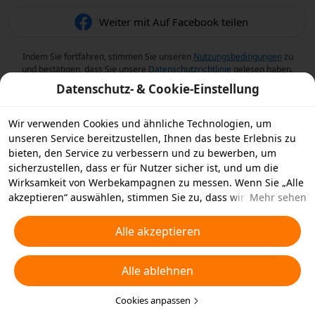
Weiter mit Auf Facebook teilen
Indem Sie fortfahren, stimmen Sie unseren
Nutzungsbedingungen
zu
und bestätigen, dass Sie unsere
Datenschutzrichtlinie
gelesen haben.
Datenschutz- & Cookie-Einstellung
Wir verwenden Cookies und ähnliche Technologien, um
unseren Service bereitzustellen, Ihnen das beste Erlebnis zu
bieten, den Service zu verbessern und zu bewerben, um
sicherzustellen, dass er für Nutzer sicher ist, und um die
Wirksamkeit von Werbekampagnen zu messen. Wenn Sie „Alle
akzeptieren“ auswählen, stimmen Sie zu, dass wir und die
Mehr sehen
Partner, mit denen wir zusammenarbeiten, Cookies und
ähnliche Technologien für Werbezwecke auf Ihrem Gerät
Alle akzeptieren
speichern. Alternativ können Sie auch über „Alle ablehnen“
nicht notwendige Cookies ablehnen oder auswählen, welche
Alle ablehnen
Arten von Cookies Sie akzeptieren oder deaktivieren möchten,
indem Sie unten oder jederzeit in Ihren
Datenschutzeinstellungen auf „Cookies anpassen“ klicken.
Cookies anpassen