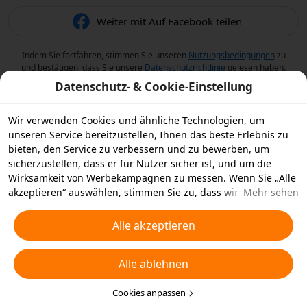
Weiter mit Auf Facebook teilen
Indem Sie fortfahren, stimmen Sie unseren
Nutzungsbedingungen
zu
und bestätigen, dass Sie unsere
Datenschutzrichtlinie
gelesen haben.
Datenschutz- & Cookie-Einstellung
Wir verwenden Cookies und ähnliche Technologien, um
unseren Service bereitzustellen, Ihnen das beste Erlebnis zu
bieten, den Service zu verbessern und zu bewerben, um
sicherzustellen, dass er für Nutzer sicher ist, und um die
Wirksamkeit von Werbekampagnen zu messen. Wenn Sie „Alle
akzeptieren“ auswählen, stimmen Sie zu, dass wir und die
Mehr sehen
Partner, mit denen wir zusammenarbeiten, Cookies und
ähnliche Technologien für Werbezwecke auf Ihrem Gerät
Alle akzeptieren
speichern. Alternativ können Sie auch über „Alle ablehnen“
nicht notwendige Cookies ablehnen oder auswählen, welche
Alle ablehnen
Arten von Cookies Sie akzeptieren oder deaktivieren möchten,
indem Sie unten oder jederzeit in Ihren
Datenschutzeinstellungen auf „Cookies anpassen“ klicken.
Cookies anpassen