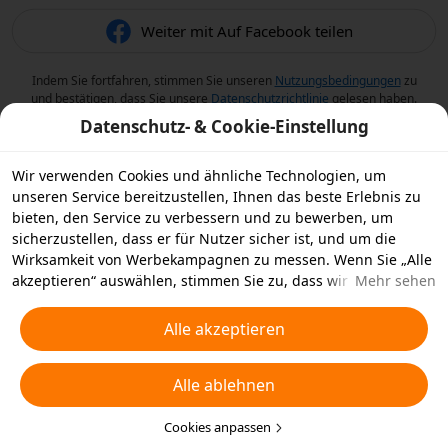
Weiter mit Auf Facebook teilen
Indem Sie fortfahren, stimmen Sie unseren
Nutzungsbedingungen
zu
und bestätigen, dass Sie unsere
Datenschutzrichtlinie
gelesen haben.
Datenschutz- & Cookie-Einstellung
Wir verwenden Cookies und ähnliche Technologien, um
unseren Service bereitzustellen, Ihnen das beste Erlebnis zu
bieten, den Service zu verbessern und zu bewerben, um
sicherzustellen, dass er für Nutzer sicher ist, und um die
Wirksamkeit von Werbekampagnen zu messen. Wenn Sie „Alle
akzeptieren“ auswählen, stimmen Sie zu, dass wir und die
Mehr sehen
Partner, mit denen wir zusammenarbeiten, Cookies und
ähnliche Technologien für Werbezwecke auf Ihrem Gerät
Alle akzeptieren
speichern. Alternativ können Sie auch über „Alle ablehnen“
nicht notwendige Cookies ablehnen oder auswählen, welche
Alle ablehnen
Arten von Cookies Sie akzeptieren oder deaktivieren möchten,
indem Sie unten oder jederzeit in Ihren
Datenschutzeinstellungen auf „Cookies anpassen“ klicken.
Cookies anpassen