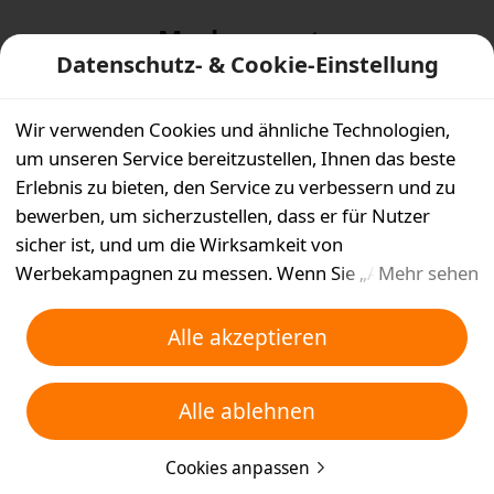
Markenwerte
Datenschutz- & Cookie-Einstellung
Logo
Wir verwenden Cookies und ähnliche Technologien,
um unseren Service bereitzustellen, Ihnen das beste
Erlebnis zu bieten, den Service zu verbessern und zu
bewerben, um sicherzustellen, dass er für Nutzer
sicher ist, und um die Wirksamkeit von
Werbekampagnen zu messen. Wenn Sie „Alle
Mehr sehen
akzeptieren“ auswählen, stimmen Sie zu, dass wir und
die Partner, mit denen wir zusammenarbeiten, Cookies
Alle akzeptieren
und ähnliche Technologien für Werbezwecke auf
Ihrem Gerät speichern. Alternativ können Sie auch
Alle ablehnen
über „Alle ablehnen“ nicht notwendige Cookies
ablehnen oder auswählen, welche Arten von Cookies
Cookies anpassen
Sie akzeptieren oder deaktivieren möchten, indem Sie