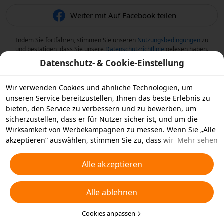
Weiter mit Auf Facebook teilen
Indem Sie fortfahren, stimmen Sie unseren
Nutzungsbedingungen
zu
und bestätigen, dass Sie unsere
Datenschutzrichtlinie
gelesen haben.
Datenschutz- & Cookie-Einstellung
Wir verwenden Cookies und ähnliche Technologien, um
unseren Service bereitzustellen, Ihnen das beste Erlebnis zu
bieten, den Service zu verbessern und zu bewerben, um
sicherzustellen, dass er für Nutzer sicher ist, und um die
Wirksamkeit von Werbekampagnen zu messen. Wenn Sie „Alle
akzeptieren“ auswählen, stimmen Sie zu, dass wir und die
Mehr sehen
Partner, mit denen wir zusammenarbeiten, Cookies und
ähnliche Technologien für Werbezwecke auf Ihrem Gerät
Alle akzeptieren
speichern. Alternativ können Sie auch über „Alle ablehnen“
nicht notwendige Cookies ablehnen oder auswählen, welche
Alle ablehnen
Arten von Cookies Sie akzeptieren oder deaktivieren möchten,
indem Sie unten oder jederzeit in Ihren
Datenschutzeinstellungen auf „Cookies anpassen“ klicken.
Cookies anpassen