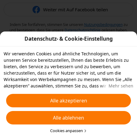
Weiter mit Auf Facebook teilen
Indem Sie fortfahren, stimmen Sie unseren
Nutzungsbedingungen
zu
und bestätigen, dass Sie unsere
Datenschutzrichtlinie
gelesen haben.
Datenschutz- & Cookie-Einstellung
Wir verwenden Cookies und ähnliche Technologien, um
unseren Service bereitzustellen, Ihnen das beste Erlebnis zu
bieten, den Service zu verbessern und zu bewerben, um
sicherzustellen, dass er für Nutzer sicher ist, und um die
Wirksamkeit von Werbekampagnen zu messen. Wenn Sie „Alle
akzeptieren“ auswählen, stimmen Sie zu, dass wir und die
Mehr sehen
Partner, mit denen wir zusammenarbeiten, Cookies und
ähnliche Technologien für Werbezwecke auf Ihrem Gerät
Alle akzeptieren
speichern. Alternativ können Sie auch über „Alle ablehnen“
nicht notwendige Cookies ablehnen oder auswählen, welche
Alle ablehnen
Arten von Cookies Sie akzeptieren oder deaktivieren möchten,
indem Sie unten oder jederzeit in Ihren
Datenschutzeinstellungen auf „Cookies anpassen“ klicken.
Cookies anpassen