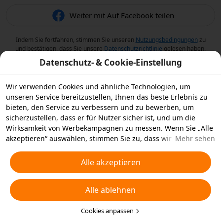
Weiter mit Auf Facebook teilen
Indem Sie fortfahren, stimmen Sie unseren
Nutzungsbedingungen
zu
und bestätigen, dass Sie unsere
Datenschutzrichtlinie
gelesen haben.
Datenschutz- & Cookie-Einstellung
Wir verwenden Cookies und ähnliche Technologien, um
unseren Service bereitzustellen, Ihnen das beste Erlebnis zu
bieten, den Service zu verbessern und zu bewerben, um
sicherzustellen, dass er für Nutzer sicher ist, und um die
Wirksamkeit von Werbekampagnen zu messen. Wenn Sie „Alle
akzeptieren“ auswählen, stimmen Sie zu, dass wir und die
Mehr sehen
Partner, mit denen wir zusammenarbeiten, Cookies und
ähnliche Technologien für Werbezwecke auf Ihrem Gerät
Alle akzeptieren
speichern. Alternativ können Sie auch über „Alle ablehnen“
nicht notwendige Cookies ablehnen oder auswählen, welche
Alle ablehnen
Arten von Cookies Sie akzeptieren oder deaktivieren möchten,
indem Sie unten oder jederzeit in Ihren
Datenschutzeinstellungen auf „Cookies anpassen“ klicken.
Cookies anpassen