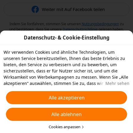
Weiter mit Auf Facebook teilen
Indem Sie fortfahren, stimmen Sie unseren
Nutzungsbedingungen
zu
und bestätigen, dass Sie unsere
Datenschutzrichtlinie
gelesen haben.
Datenschutz- & Cookie-Einstellung
Wir verwenden Cookies und ähnliche Technologien, um
unseren Service bereitzustellen, Ihnen das beste Erlebnis zu
bieten, den Service zu verbessern und zu bewerben, um
sicherzustellen, dass er für Nutzer sicher ist, und um die
Wirksamkeit von Werbekampagnen zu messen. Wenn Sie „Alle
akzeptieren“ auswählen, stimmen Sie zu, dass wir und die
Mehr sehen
Partner, mit denen wir zusammenarbeiten, Cookies und
ähnliche Technologien für Werbezwecke auf Ihrem Gerät
Alle akzeptieren
speichern. Alternativ können Sie auch über „Alle ablehnen“
nicht notwendige Cookies ablehnen oder auswählen, welche
Alle ablehnen
Arten von Cookies Sie akzeptieren oder deaktivieren möchten,
indem Sie unten oder jederzeit in Ihren
Datenschutzeinstellungen auf „Cookies anpassen“ klicken.
Cookies anpassen