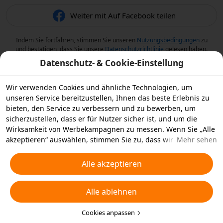
Weiter mit Auf Facebook teilen
Indem Sie fortfahren, stimmen Sie unseren
Nutzungsbedingungen
zu
und bestätigen, dass Sie unsere
Datenschutzrichtlinie
gelesen haben.
Datenschutz- & Cookie-Einstellung
Wir verwenden Cookies und ähnliche Technologien, um
unseren Service bereitzustellen, Ihnen das beste Erlebnis zu
bieten, den Service zu verbessern und zu bewerben, um
sicherzustellen, dass er für Nutzer sicher ist, und um die
Wirksamkeit von Werbekampagnen zu messen. Wenn Sie „Alle
akzeptieren“ auswählen, stimmen Sie zu, dass wir und die
Mehr sehen
Partner, mit denen wir zusammenarbeiten, Cookies und
ähnliche Technologien für Werbezwecke auf Ihrem Gerät
Alle akzeptieren
speichern. Alternativ können Sie auch über „Alle ablehnen“
nicht notwendige Cookies ablehnen oder auswählen, welche
Alle ablehnen
Arten von Cookies Sie akzeptieren oder deaktivieren möchten,
indem Sie unten oder jederzeit in Ihren
Datenschutzeinstellungen auf „Cookies anpassen“ klicken.
Cookies anpassen