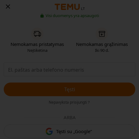
LT
Visi duomenys yra apsaugoti
Nemokamas pristatymas
Nemokamas grąžinimas
Neįtikėtina
Iki 90 d.
Tęsti
Nepavyksta prisijungti？
ARBA
Tęsti su „Google“