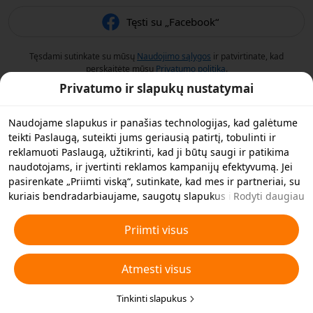
Tęsti su „Facebook“
Tęsdami sutinkate su mūsų
Naudojimo sąlygos
ir patvirtinate, kad
perskaitėte mūsų
Privatumo politiką
.
Privatumo ir slapukų nustatymai
Naudojame slapukus ir panašias technologijas, kad galėtume
teikti Paslaugą, suteikti jums geriausią patirtį, tobulinti ir
reklamuoti Paslaugą, užtikrinti, kad ji būtų saugi ir patikima
naudotojams, ir įvertinti reklamos kampanijų efektyvumą. Jei
pasirenkate „Priimti viską“, sutinkate, kad mes ir partneriai, su
kuriais bendradarbiaujame, saugotų slapukus ir panašias
Rodyti daugiau
technologijas jūsų įrenginyje reklamos tikslais. Taip pat galite
„Atmesti visus“ neesminius slapukus arba pasirinkti, kuriuos
Priimti visus
slapukų tipus norite priimti arba išjungti, spustelėję toliau
esančią funkciją „Pritaikyti slapukus“ arba bet kuriuo metu
Atmesti visus
privatumo nustatymuose. Daugiau informacijos rasite mūsų
Slapukų ir panašių technologijų politikoje
.
.
Tinkinti slapukus