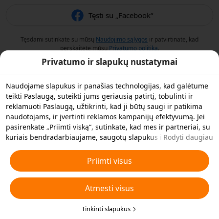
Tęsti su „Facebook“
Tęsdami sutinkate su mūsų
Naudojimo sąlygos
ir patvirtinate, kad
perskaitėte mūsų
Privatumo politiką
.
Privatumo ir slapukų nustatymai
Naudojame slapukus ir panašias technologijas, kad galėtume
teikti Paslaugą, suteikti jums geriausią patirtį, tobulinti ir
reklamuoti Paslaugą, užtikrinti, kad ji būtų saugi ir patikima
naudotojams, ir įvertinti reklamos kampanijų efektyvumą. Jei
pasirenkate „Priimti viską“, sutinkate, kad mes ir partneriai, su
kuriais bendradarbiaujame, saugotų slapukus ir panašias
Rodyti daugiau
technologijas jūsų įrenginyje reklamos tikslais. Taip pat galite
„Atmesti visus“ neesminius slapukus arba pasirinkti, kuriuos
Priimti visus
slapukų tipus norite priimti arba išjungti, spustelėję toliau
esančią funkciją „Pritaikyti slapukus“ arba bet kuriuo metu
Atmesti visus
privatumo nustatymuose. Daugiau informacijos rasite mūsų
Slapukų ir panašių technologijų politikoje
.
.
Tinkinti slapukus