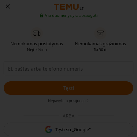
LT
Visi duomenys yra apsaugoti
Nemokamas pristatymas
Nemokamas grąžinimas
Neįtikėtina
Iki 90 d.
Tęsti
Nepavyksta prisijungti？
ARBA
Tęsti su „Google“