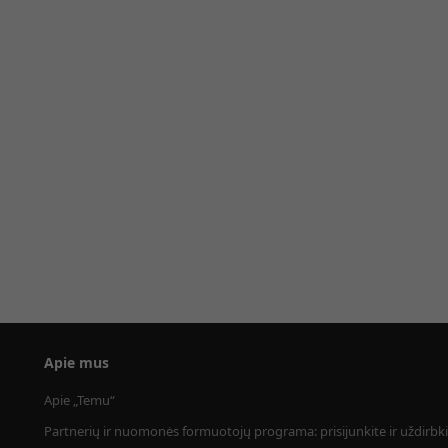
Apie mus
Apie „Temu“
Partnerių ir nuomonės formuotojų programa: prisijunkite ir uždirbki