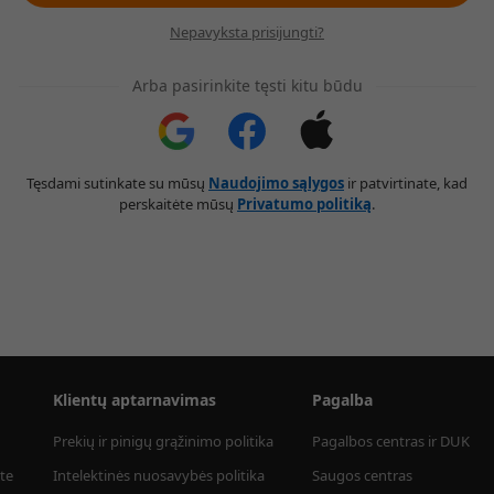
Nepavyksta prisijungti?
Arba pasirinkite tęsti kitu būdu
Tęsdami sutinkate su mūsų
Naudojimo sąlygos
ir patvirtinate, kad
perskaitėte mūsų
Privatumo politiką
.
Klientų aptarnavimas
Pagalba
Prekių ir pinigų grąžinimo politika
Pagalbos centras ir DUK
te
Intelektinės nuosavybės politika
Saugos centras