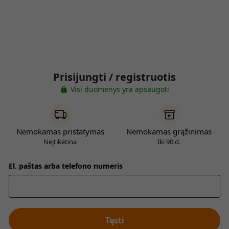
Prisijungti / registruotis
Visi duomenys yra apsaugoti
Nemokamas pristatymas
Nemokamas grąžinimas
Neįtikėtina
Iki 90 d.
El. paštas arba telefono numeris
Tęsti