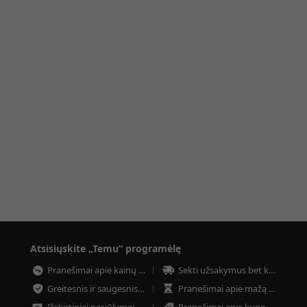
Atsisiųskite „Temu“ programėlę
Pranešimai apie kainų kritimą
Sekti užsakymus bet kuriuo metu
Greitesnis ir saugesnis atsiskaitymas
Pranešimai apie mažą prekių kiekį