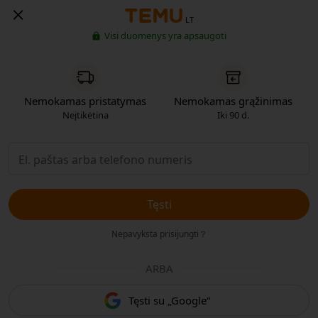
LT
Visi duomenys yra apsaugoti
Nemokamas pristatymas
Nemokamas grąžinimas
Neįtikėtina
Iki 90 d.
Tęsti
Nepavyksta prisijungti？
ARBA
Tęsti su „Google“