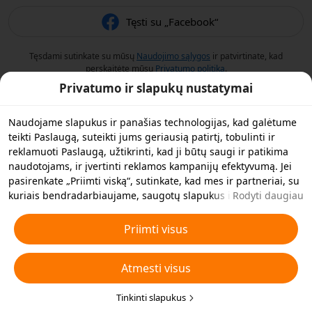
Tęsti su „Facebook“
Tęsdami sutinkate su mūsų
Naudojimo sąlygos
ir patvirtinate, kad
perskaitėte mūsų
Privatumo politiką
.
Privatumo ir slapukų nustatymai
Naudojame slapukus ir panašias technologijas, kad galėtume
teikti Paslaugą, suteikti jums geriausią patirtį, tobulinti ir
reklamuoti Paslaugą, užtikrinti, kad ji būtų saugi ir patikima
naudotojams, ir įvertinti reklamos kampanijų efektyvumą. Jei
pasirenkate „Priimti viską“, sutinkate, kad mes ir partneriai, su
kuriais bendradarbiaujame, saugotų slapukus ir panašias
Rodyti daugiau
technologijas jūsų įrenginyje reklamos tikslais. Taip pat galite
„Atmesti visus“ neesminius slapukus arba pasirinkti, kuriuos
Priimti visus
slapukų tipus norite priimti arba išjungti, spustelėję toliau
esančią funkciją „Pritaikyti slapukus“ arba bet kuriuo metu
Atmesti visus
privatumo nustatymuose. Daugiau informacijos rasite mūsų
Slapukų ir panašių technologijų politikoje
.
.
Tinkinti slapukus