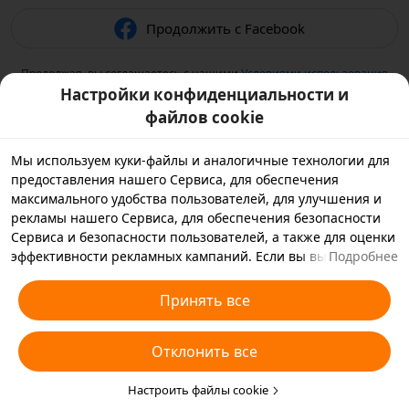
Продолжить с Facebook
Продолжая, вы соглашаетесь с нашими
Условиями использования
и подтверждаете, что прочитали нашу
Политику
Настройки конфиденциальности и
конфиденциальности
.
файлов cookie
Мы используем куки-файлы и аналогичные технологии для
предоставления нашего Сервиса, для обеспечения
максимального удобства пользователей, для улучшения и
рекламы нашего Сервиса, для обеспечения безопасности
Сервиса и безопасности пользователей, а также для оценки
эффективности рекламных кампаний. Если вы выбираете
Подробнее
«Принять все», вы соглашаетесь с тем, что мы и партнеры,
с которыми мы работаем, будем хранить куки-файлы и
Принять все
использовать аналогичные технологии на вашем
устройстве в рекламных целях. Вы также можете выбрать
Отклонить все
«Отклонить все», чтобы отклонить все необязательные
куки-файлы, или выбрать, какие типы куки-файлов
необходимо принять или отклонить. Для этого нажмите
Настроить файлы cookie